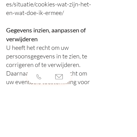
es/situatie/cookies-wat-zijn-het-
en-wat-doe-ik-ermee/
Gegevens inzien, aanpassen of
verwijderen
U heeft het recht om uw
persoonsgegevens in te zien, te
corrigeren of te verwijderen.
Daarnaast heeft u het recht om
uw eventuele toestemming voor
de gegevensverwerking in te
trekken of bezwaar te maken
tegen de verwerking van uw
persoonsgegevens door
Lewensztain Pianos en heeft u
het recht op